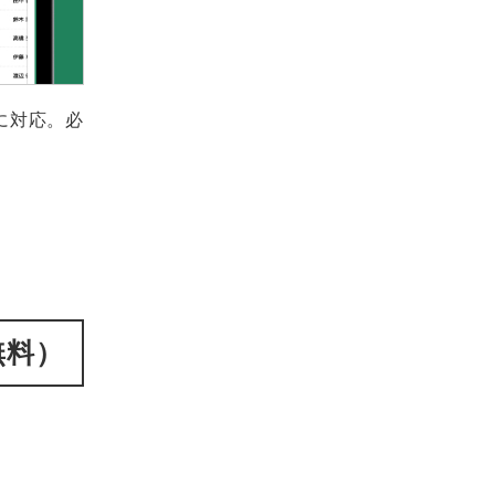
索に対応。必
無料）