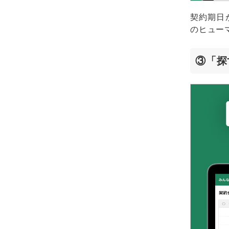
契約期日
のヒュー
③「探