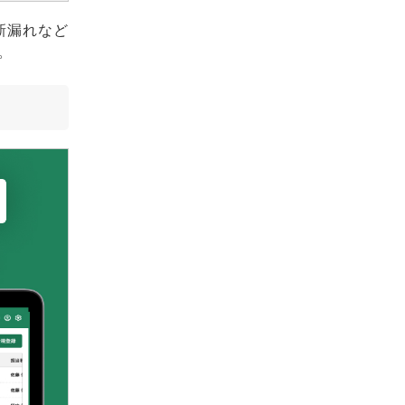
新漏れなど
。